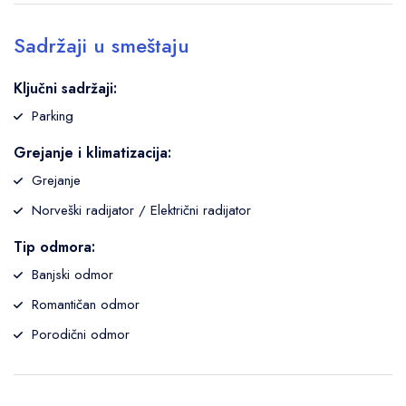
Sadržaji u smeštaju
Ključni sadržaji:
Parking
Grejanje i klimatizacija:
Grejanje
Norveški radijator / Električni radijator
Tip odmora:
Banjski odmor
Romantičan odmor
Porodični odmor