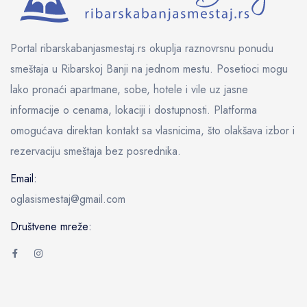
Portal ribarskabanjasmestaj.rs okuplja raznovrsnu ponudu
smeštaja u Ribarskoj Banji na jednom mestu. Posetioci mogu
lako pronaći apartmane, sobe, hotele i vile uz jasne
informacije o cenama, lokaciji i dostupnosti. Platforma
omogućava direktan kontakt sa vlasnicima, što olakšava izbor i
rezervaciju smeštaja bez posrednika.
Email:
oglasismestaj@gmail.com
Društvene mreže: