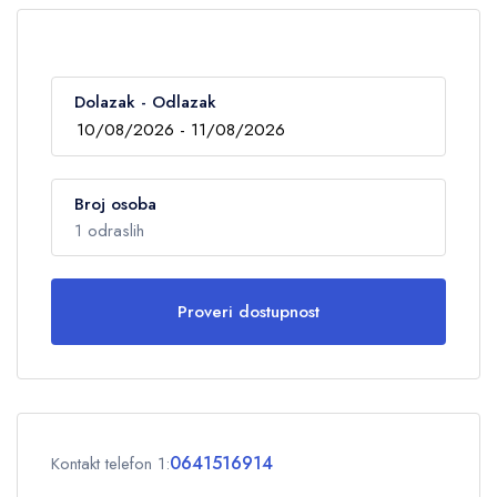
Dolazak - Odlazak
Broj osoba
1 odraslih
Proveri dostupnost
Odrasli
1
Deca
0
0641516914
Kontakt telefon 1:
OK