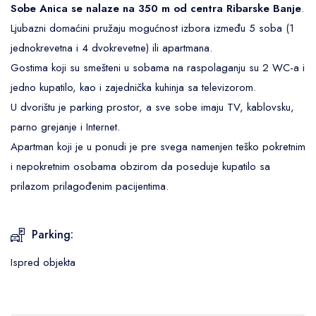
Sobe Anica se nalaze na 350 m od centra Ribarske Banje
.
Ljubazni domaćini pružaju mogućnost izbora između 5 soba (1
jednokrevetna i 4 dvokrevetne) ili apartmana.
Gostima koji su smešteni u sobama na raspolaganju su 2 WC-a i
jedno kupatilo, kao i zajednička kuhinja sa televizorom.
U dvorištu je parking prostor, a sve sobe imaju TV, kablovsku,
parno grejanje i Internet.
Apartman koji je u ponudi je pre svega namenjen teško pokretnim
i nepokretnim osobama obzirom da poseduje kupatilo sa
prilazom prilagođenim pacijentima.
Parking:
Ispred objekta