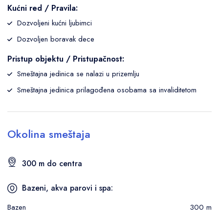
Kućni red / Pravila:
Dozvoljeni kućni ljubimci
Dozvoljen boravak dece
Pristup objektu / Pristupačnost:
Smeštajna jedinica se nalazi u prizemlju
Smeštajna jedinica prilagođena osobama sa invaliditetom
Okolina smeštaja
300 m do centra
Bazeni, akva parovi i spa:
Bazen
300 m