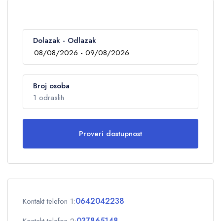
Dolazak - Odlazak
Broj osoba
1 odraslih
Proveri dostupnost
Odrasli
1
Deca
0
0642042238
Kontakt telefon 1:
OK
037865148
Kontakt telefon 2: