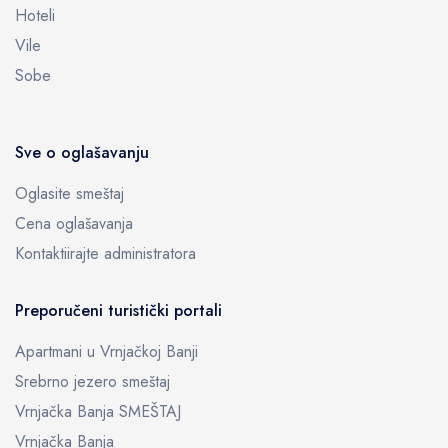
Hoteli
Vile
Sobe
Sve o oglašavanju
Oglasite smeštaj
Cena oglašavanja
Kontaktiirajte administratora
Preporučeni turistički portali
Apartmani u Vrnjačkoj Banji
Srebrno jezero smeštaj
Vrnjačka Banja SMEŠTAJ
Vrnjačka Banja