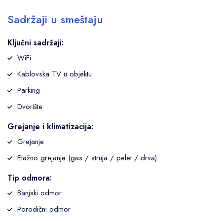
Sadržaji u smeštaju
Ključni sadržaji:
WiFi
Kablovska TV u objektu
Parking
Dvorište
Grejanje i klimatizacija:
Grejanje
Etažno grejanje (gas / struja / pelet / drva)
Tip odmora:
Banjski odmor
Porodični odmor