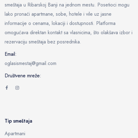
smeštaja u Ribarskoj Banji na jednom mestu. Posetioci mogu
lako pronaći apartmane, sobe, hotele i vile uz jasne
informacije o cenama, lokaciji i dostupnosti. Platforma
omogućava direktan kontakt sa vlasnicima, što olakšava izbor i
rezervaciju smeštaja bez posrednika.
Email:
oglasismestaj@gmail.com
Društvene mreže:
Tip smeštaja
Apartmani