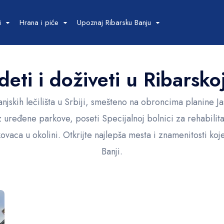
i
Hrana i piće
Upoznaj Ribarsku Banju
deti i doživeti u Ribarsko
njskih lečilišta u Srbiji, smešteno na obroncima planine J
ređene parkove, poseti Specijalnoj bolnici za rehabilitac
vaca u okolini. Otkrijte najlepša mesta i znamenitosti koj
Banji.