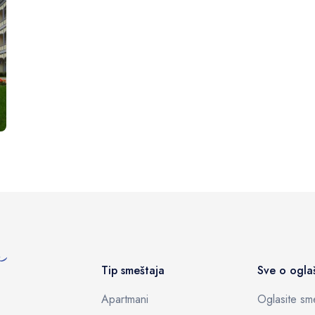
Tip smeštaja
Sve o ogla
Apartmani
Oglasite sme