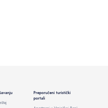
šavanju
Preporučeni turistički
portali
štaj