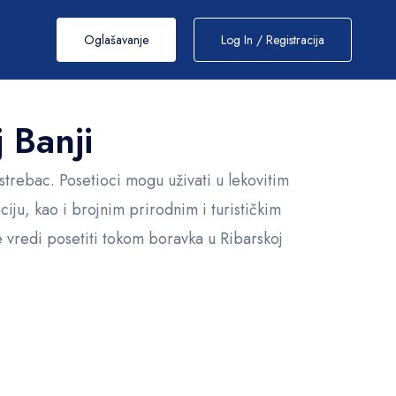
Oglašavanje
Log In / Registracija
j Banji
astrebac. Posetioci mogu uživati u lekovitim
iju, kao i brojnim prirodnim i turističkim
e vredi posetiti tokom boravka u Ribarskoj