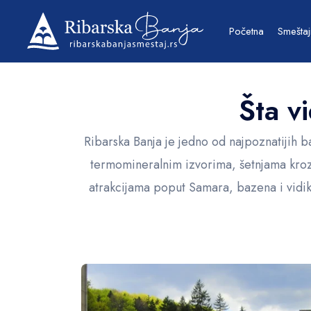
Početna
Smeštaj
Šta vi
Ribarska Banja je jedno od najpoznatijih ba
termomineralnim izvorima, šetnjama kroz u
atrakcijama poput Samara, bazena i vidiko